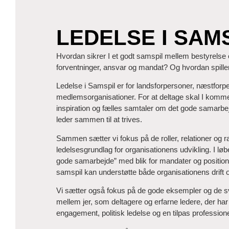
LEDELSE I SAM
Hvordan sikrer I et godt samspil mellem bestyrelse
forventninger, ansvar og mandat? Og hvordan spill
Ledelse i Samspil er for landsforpersoner, næstforp
medlemsorganisationer. For at deltage skal I komme
inspiration og fælles samtaler om det gode samarbejd
leder sammen til at trives.
Sammen sætter vi fokus på de roller, relationer og 
ledelsesgrundlag for organisationens udvikling. I løb
gode samarbejde” med blik for mandater og position
samspil kan understøtte både organisationens drift o
Vi sætter også fokus på de gode eksempler og de s
mellem jer, som deltagere og erfarne ledere, der har st
engagement, politisk ledelse og en tilpas professione