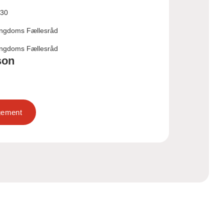
:30
ngdoms Fællesråd
ngdoms Fællesråd
son
ngement