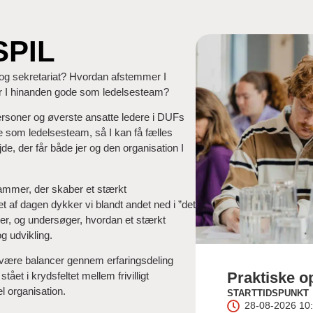
SPIL
 og sekretariat? Hvordan afstemmer I
er I hinanden gode som ledelsesteam?
ersoner og øverste ansatte ledere i DUFs
 som ledelsesteam, så I kan få fælles
e, der får både jer og den organisation I
rammer, der skaber et stærkt
et af dagen dykker vi blandt andet ned i ”det
er, og undersøger, hvordan et stærkt
g udvikling.
være balancer gennem erfaringsdeling
Praktiske o
ået i krydsfeltet mellem frivilligt
l organisation.
STARTTIDSPUNKT
28-08-2026 10