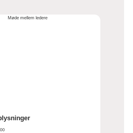
plysninger
:00