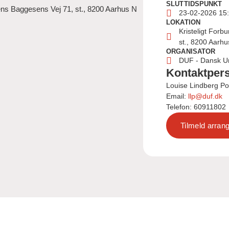
SLUTTIDSPUNKT
Jens Baggesens Vej 71, st., 8200 Aarhus N
23-02-2026 15
LOKATION
Kristeligt Forb
st., 8200 Aarhu
ORGANISATOR
DUF - Dansk U
Kontaktper
Louise Lindberg P
Email:
llp@duf.dk
Telefon: 60911802
Tilmeld arra