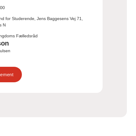
:00
und for Studerende, Jens Baggesens Vej 71,
s N
ngdoms Fælledsråd
son
oulsen
ngement