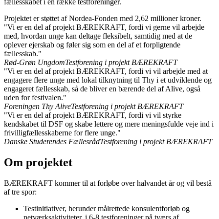
fællesskabet i en række testforeninger.
Projektet er støttet af Nordea-Fonden med 2,62 millioner kroner.
"Vi er en del af projekt BÆREKRAFT, fordi vi gerne vil arbejde
med, hvordan unge kan deltage fleksibelt, samtidig med at de
oplever ejerskab og føler sig som en del af et forpligtende
fællesskab."
Rød-Grøn Ungdom
Testforening i projekt BÆREKRAFT
"Vi er en del af projekt BÆREKRAFT, fordi vi vil arbejde med at
engagere flere unge med lokal tilknytning til Thy i et udviklende og
engageret fællesskab, så de bliver en bærende del af Alive, også
uden for festivalen."
Foreningen Thy Alive
Testforening i projekt BÆREKRAFT
"Vi er en del af projekt BÆREKRAFT, fordi vi vil styrke
kendskabet til DSF og skabe lettere og mere meningsfulde veje ind i
frivilligfællesskaberne for flere unge."
Danske Studerendes Fællesråd
Testforening i projekt BÆREKRAFT
Om projektet
BÆREKRAFT kommer til at forløbe over halvandet år og vil bestå
af tre spor:
Testinitiativer, herunder målrettede konsulentforløb og
netværksaktiviteter, i 6-8 testforeninger på tværs af