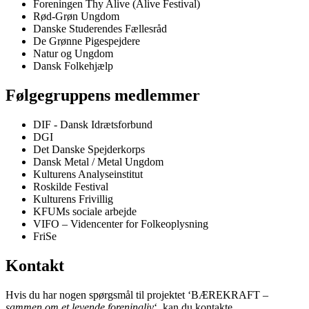
Foreningen Thy Alive (Alive Festival)
Rød-Grøn Ungdom
Danske Studerendes Fællesråd
De Grønne Pigespejdere
Natur og Ungdom
Dansk Folkehjælp
Følgegruppens medlemmer
DIF - Dansk Idrætsforbund
DGI
Det Danske Spejderkorps
Dansk Metal / Metal Ungdom
Kulturens Analyseinstitut
Roskilde Festival
Kulturens Frivillig
KFUMs sociale arbejde
VIFO – Videncenter for Folkeoplysning
FriSe
Kontakt
Hvis du har nogen spørgsmål til projektet ‘BÆREKRAFT –
sammen om et levende foreningliv
‘, kan du kontakte