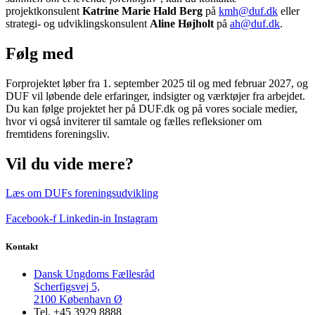
projektkonsulent
Katrine Marie Hald Berg
på
kmh@duf.dk
eller
strategi- og udviklingskonsulent
Aline Højholt
på
ah@duf.dk
.
Følg med
Forprojektet løber fra 1. september 2025 til og med februar 2027, og
DUF vil løbende dele erfaringer, indsigter og værktøjer fra arbejdet.
Du kan følge projektet her på DUF.dk og på vores sociale medier,
hvor vi også inviterer til samtale og fælles refleksioner om
fremtidens foreningsliv.
Vil du vide mere?
Læs om DUFs foreningsudvikling
Facebook-f
Linkedin-in
Instagram
Kontakt
Dansk Ungdoms Fællesråd
Scherfigsvej 5,
2100 København Ø
Tel. +45 3929 8888