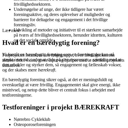
frivillighedssektoren.
Undersøgelse af unge, der ikke tidligere har været
foreningsaktive, og deres oplevelser af muligheder og
barrierer for deltagelse og engagement i det frivillige
foreningsliv.
Udvikling af metoder og initiativer til et stærkere samarbejde
Læs mere
på tværs af frivillighedssektoren, herunder idrætten, kulturen
og det sociale område
Hvad er en bæredygtig forening?
Vi forstår en bæredygtig forening som en forening, der kan stå
Forprojektet forankres i en følgegruppe, hvor frivilligsektorens
stærkt over tid – uden at slide på sine ressourcer – samtidig med at
aktører deler viden, giver input og hjælper med at udvikle projektets
den udvikler og styrker dem, så engagement og fællesskab vokser,
initiativer.
og der skabes mere
bærekraft
.
En bæredygtig forening sikrer også, at det er meningsfuldt og
overskueligt at være frivillig. Engagementet skal give energi, ikke
mistrivsel, og netop dette bliver et centralt fokus i arbejdet med
testforeningerne.
Testforeninger i projekt BÆREKRAFT
Nørrebro Cykleklub
Osteoporoseforeningen