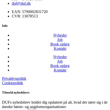
duf@duf.dk
EAN: 5790002831720
CVR: 13078513
Info
Nyheder
Job
Book oplæg
Kontakt
Nyheder
Job
Book oplæg
Kontakt
Privatlivspolitik
Cookiepolitik
Tilmeld nyhedsbrev
DUFs nyhedsbrev holder dig opdateret på alt, hvad der rører sig i de
danske børne- og ungdomsorganisationer.