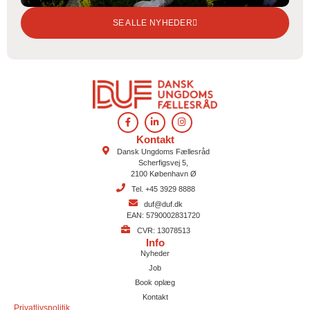
SE ALLE NYHEDER
Kontakt
Dansk Ungdoms Fællesråd
Scherfigsvej 5,
2100 København Ø
Tel. +45 3929 8888
duf@duf.dk
EAN: 5790002831720
CVR: 13078513
Info
Nyheder
Job
Book oplæg
Kontakt
Privatlivspolitik