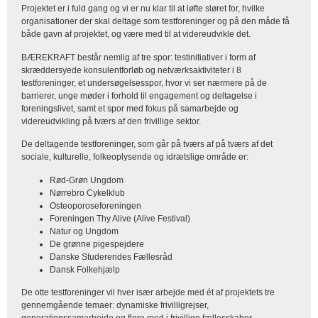
Projektet er i fuld gang og vi er nu klar til at løfte sløret for, hvilke
organisationer der skal deltage som testforeninger og på den måde få
både gavn af projektet, og være med til at videreudvikle det.
BÆREKRAFT består nemlig af tre spor: testinitiativer i form af
skræddersyede konsulentforløb og netværksaktiviteter i 8
testforeninger, et undersøgelsesspor, hvor vi ser nærmere på de
barrierer, unge møder i forhold til engagement og deltagelse i
foreningslivet, samt et spor med fokus på samarbejde og
videreudvikling på tværs af den frivillige sektor.
De deltagende testforeninger, som går på tværs af på tværs af det
sociale, kulturelle, folkeoplysende og idrætslige område er:
Rød-Grøn Ungdom
Nørrebro Cykelklub
Osteoporoseforeningen
Foreningen Thy Alive (Alive Festival)
Natur og Ungdom
De grønne pigespejdere
Danske Studerendes Fællesråd
Dansk Folkehjælp
De otte testforeninger vil hver især arbejde med ét af projektets tre
gennemgående temaer: dynamiske frivilligrejser,
generationssamarbejde og flere med i frivillige fællesskaber.