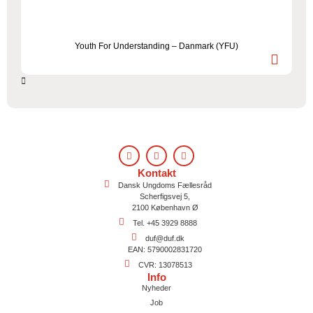
Youth For Understanding – Danmark (YFU)
Kontakt
Dansk Ungdoms Fællesråd
Scherfigsvej 5,
2100 København Ø
Tel. +45 3929 8888
duf@duf.dk
EAN: 5790002831720
CVR: 13078513
Info
Nyheder
Job