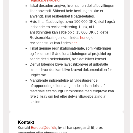
regnskabsskabelon.
I skal desuden angive, hvor stor en del af bevillingen
I har anvendt. Såfremt hele bevillingen ikke er
anvendt, skal restbeløbet tilbagebetales.
Hvis I har fået bevilget over 100.000 DKK, skal I også
indsende en revisorerklæring. Husk, at I i
ansøgningen kan søge op til 15.000 DKK til dette.
Revisorerklæringen kan findes
her
og en
revisorinstruks kan findes
her.
I skal gemme regnskabsmateriale, som kvitteringer
og fakturaer, i 5 år efter afslutningen af projektet og
sende det til sekretariatet, hvis det bliver krævet.
Der vil løbende blive lavet stikprøver af udbetalte
midler, hvor der kan blive krævet dokumentation for
udgifterne.
Manglende indsendelse af fyldestgørende
afrapportering eller manglende indsendelse af
materiale efterspurgt i forbindelse med stikprøve kan
føre til krav om hel eller delvis tilbagebetaling af
støtten.
Kontakt
Kontakt
Europa@duf.dk
, hvis I har spørgsmål til jeres