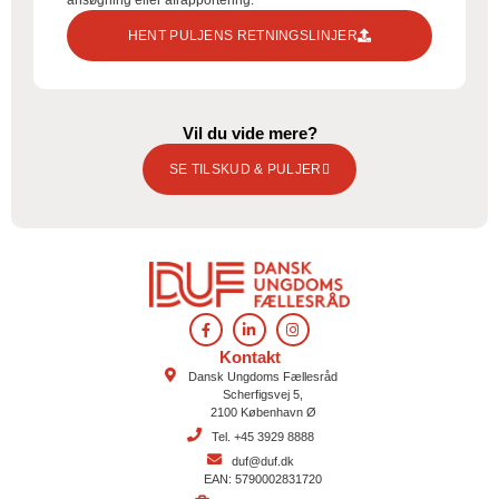
ansøgning eller afrapportering.
HENT PULJENS RETNINGSLINJER
Vil du vide mere?
SE TILSKUD & PULJER
Kontakt
Dansk Ungdoms Fællesråd
Scherfigsvej 5,
2100 København Ø
Tel. +45 3929 8888
duf@duf.dk
EAN: 5790002831720