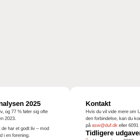
nalysen 2025
Kontakt
v, og 77 % føler sig ofte
Hvis du vil vide mere om 
en 2023.
den forbindelse, kan du k
på
asw@duf.dk
eller 6091
 de har et godt liv – mod
Tidligere udgave
 i en forening.