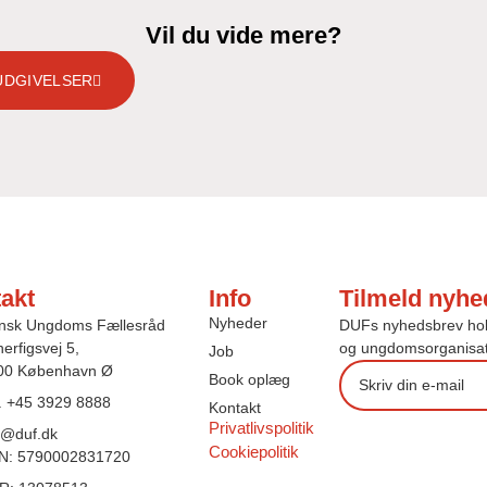
Vil du vide mere?
 UDGIVELSER
akt
Info
Tilmeld nyhe
Nyheder
nsk Ungdoms Fællesråd
DUFs nyhedsbrev holde
erfigsvej 5,
og ungdomsorganisat
Job
00 København Ø
Book oplæg
l. +45 3929 8888
Kontakt
Privatlivspolitik
f@duf.dk
Cookiepolitik
N: 5790002831720