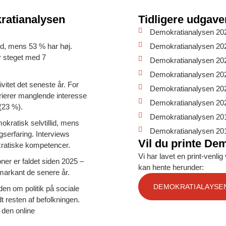
ratianalysen
Tidligere udgave
Demokratianalysen 20
lid, mens 53 % har høj.
Demokratianalysen 20
r steget med 7
Demokratianalysen 20
Demokratianalysen 20
ivitet det seneste år. For
Demokratianalysen 20
rrierer manglende interesse
Demokratianalysen 20
(23 %).
Demokratianalysen 20
okratisk selvtillid, mens
Demokratianalysen 20
gserfaring. Interviews
Vil du printe De
kratiske kompetencer.
Vi har lavet en print-venl
ioner er faldet siden 2025 –
kan hente herunder:
t markant de senere år.
DEMOKRATIALAYSEN 
den om politik på sociale
t resten af befolkningen.
 den online