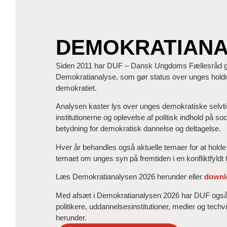
DEMOKRATIANA
Siden 2011 har DUF – Dansk Ungdoms Fællesråd ge
Demokratianalyse, som gør status over unges holdnin
demokratiet.
Analysen kaster lys over unges demokratiske selvtillid, 
institutionerne og oplevelse af politisk indhold på so
betydning for demokratisk dannelse og deltagelse.
Hver år behandles også aktuelle temaer for at holde 
temaet om unges syn på fremtiden i en konfliktfyldt t
Læs Demokratianalysen 2026 herunder eller
downl
Med afsæt i Demokratianalysen 2026 har DUF også
politikere, uddannelsesinstitutioner, medier og tec
herunder.