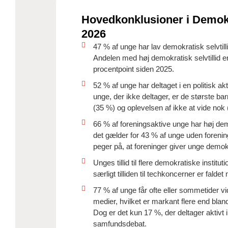
Hovedkonklusioner i Demok
2026
47 % af unge har lav demokratisk selvtil
Andelen med høj demokratisk selvtillid e
procentpoint siden 2025.
52 % af unge har deltaget i en politisk akt
unge, der ikke deltager, er de største ba
(35 %) og oplevelsen af ikke at vide nok 
66 % af foreningsaktive unge har høj dem
det gælder for 43 % af unge uden forenin
peger på, at foreninger giver unge demo
Unges tillid til flere demokratiske institut
særligt tilliden til techkoncerner er falde
77 % af unge får ofte eller sommetider vi
medier, hvilket er markant flere end bland
Dog er det kun 17 %, der deltager aktivt i
samfundsdebat.