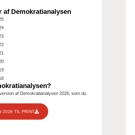
r af Demokratianalysen
25
24
23
22
21
20
19
18
mokratianalysen?
ig version af Demokratianalysen 2026, som du
2026 TIL PRINT