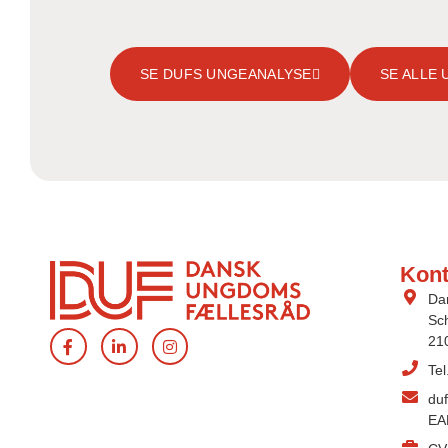
SE DUFS UNGEANALYSE
SE ALLE
Kont
Da
Sch
21
Te
du
EA