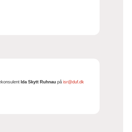
sekonsulent
Ida Skytt Ruhnau
på
isr@duf.dk