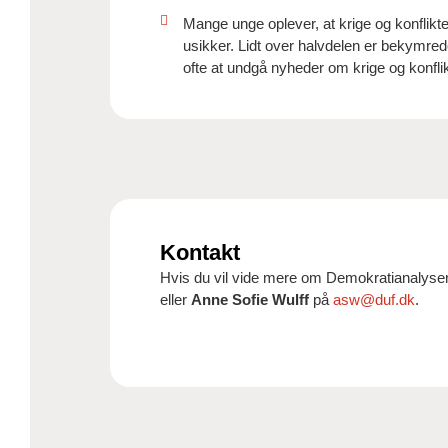
Mange unge oplever, at krige og konflikt
usikker. Lidt over halvdelen er bekymred
ofte at undgå nyheder om krige og konflik
Kontakt
Hvis du vil vide mere om Demokratianalysen
eller
Anne Sofie Wulff
på
asw@duf.dk
.