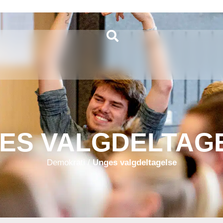
ES VALGDELTAG
Demokrati
/
Unges valgdeltagelse