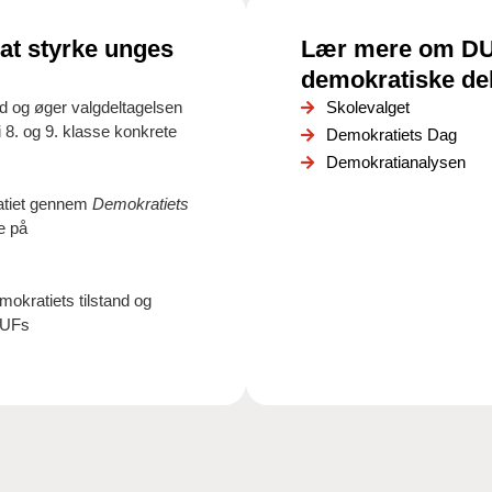
at styrke unges
Lær mere om DUF
demokratiske de
id og øger valgdeltagelsen
Skolevalget
i 8. og 9. klasse konkrete
Demokratiets Dag
Demokratianalysen
kratiet gennem
Demokratiets
e på
okratiets tilstand og
 DUFs