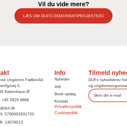
Vil du vide mere?
LÆS OM DUFS DEMOKRATIPROJEKTER
akt
Info
Tilmeld nyhe
Nyheder
nsk Ungdoms Fællesråd
DUFs nyhedsbrev holde
erfigsvej 5,
og ungdomsorganisat
Job
00 København Ø
Book oplæg
l. +45 3929 8888
Kontakt
Privatlivspolitik
f@duf.dk
Cookiepolitik
N: 5790002831720
R: 13078513