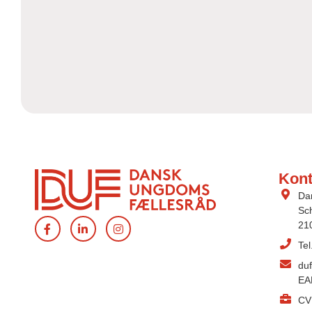
Kont
Da
Sch
21
Te
du
EA
CV