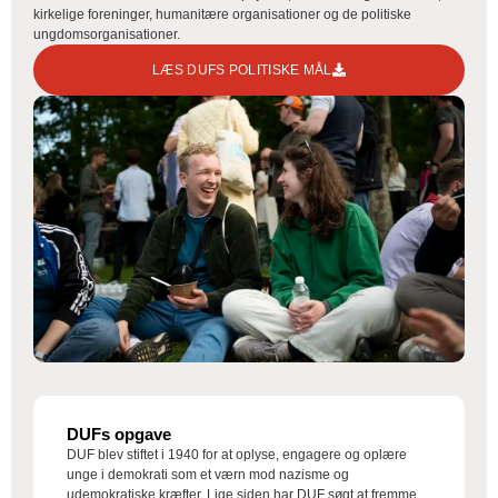
kirkelige foreninger, humanitære organisationer og de politiske
ungdomsorganisationer.
LÆS DUFS POLITISKE MÅL
DUFs opgave
DUF blev stiftet i 1940 for at oplyse, engagere og oplære
unge i demokrati som et værn mod nazisme og
udemokratiske kræfter. Lige siden har DUF søgt at fremme