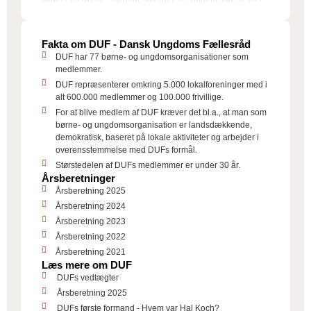
den offentlige debat.
Foreningsudvikling
Fakta om DUF - Dansk Ungdoms Fællesråd
DUF arbejder for at skabe et fællesskab, der styrker og
DUF har 77 børne- og ungdomsorganisationer som
udvikler foreningslivet for børn og unge. Med
medlemmer.
foreningsudvikling, uddannelser og netværk bidrager DUF
DUF repræsenterer omkring 5.000 lokalforeninger med i
til, at medlemsorganisationerne bliver stærkere og har
alt 600.000 medlemmer og 100.000 frivillige.
adgang til redskaber og sparring, så de bedst muligt kan
For at blive medlem af DUF kræver det bl.a., at man som
arbejde for deres eget idé- og værdigrundlag, udvikle deres
børne- og ungdomsorganisation er landsdækkende,
demokratiske kultur og skabe gode og trygge rammer for
demokratisk, baseret på lokale aktiviteter og arbejder i
børn og unge i foreningslivet.
overensstemmelse med DUFs formål.
Størstedelen af DUFs medlemmer er under 30 år.
Årsberetninger
Årsberetning 2025
Årsberetning 2024
Årsberetning 2023
Årsberetning 2022
Årsberetning 2021
Læs mere om DUF
DUFs vedtægter
Årsberetning 2025
DUFs første formand - Hvem var Hal Koch?