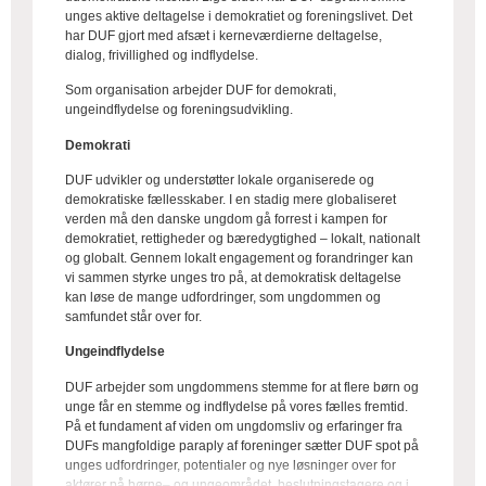
unges aktive deltagelse i demokratiet og foreningslivet. Det
har DUF gjort med afsæt i kerneværdierne deltagelse,
dialog, frivillighed og indflydelse.
Som organisation arbejder DUF for demokrati,
ungeindflydelse og foreningsudvikling.
Demokrati
DUF udvikler og understøtter lokale organiserede og
demokratiske fællesskaber. I en stadig mere globaliseret
verden må den danske ungdom gå forrest i kampen for
demokratiet, rettigheder og bæredygtighed – lokalt, nationalt
og globalt. Gennem lokalt engagement og forandringer kan
vi sammen styrke unges tro på, at demokratisk deltagelse
kan løse de mange udfordringer, som ungdommen og
samfundet står over for.
Ungeindflydelse
DUF arbejder som ungdommens stemme for at flere børn og
unge får en stemme og indflydelse på vores fælles fremtid.
På et fundament af viden om ungdomsliv og erfaringer fra
DUFs mangfoldige paraply af foreninger sætter DUF spot på
unges udfordringer, potentialer og nye løsninger over for
aktører på børne– og ungeområdet, beslutningstagere og i