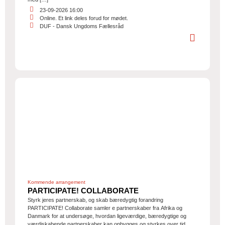
23-09-2026 16:00
Online. Et link deles forud for mødet.
DUF - Dansk Ungdoms Fællesråd
Kommende arrangement
PARTICIPATE! COLLABORATE
Styrk jeres partnerskab, og skab bæredygtig forandring
PARTICIPATE! Collaborate samler e partnerskaber fra Afrika og
Danmark for at undersøge, hvordan ligeværdige, bæredygtige og
værdiskabende partnerskaber kan opbygges og styrkes over tid.