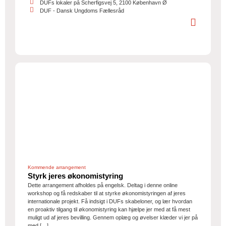
DUFs lokaler på Scherfigsvej 5, 2100 København Ø
DUF - Dansk Ungdoms Fællesråd
Kommende arrangement
Styrk jeres økonomistyring
Dette arrangement afholdes på engelsk. Deltag i denne online
workshop og få redskaber til at styrke økonomistyringen af jeres
internationale projekt. Få indsigt i DUFs skabeloner, og lær hvordan
en proaktiv tilgang til økonomistyring kan hjælpe jer med at få mest
muligt ud af jeres bevilling. Gennem oplæg og øvelser klæder vi jer på
med […]