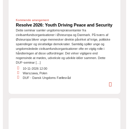
Kommende arrangement
Resolve 2026: Youth Driving Peace and Security
Dette seminar samler ungdomsrepræsentanter fra
civilsamfundsorganisationer i Østeuropa og Danmark. På tværs af
Østeuropa bliver unge mennesker direkte påvirket af krige, politiske
spændinger og skrøbelige demokratier. Samtidig spiller unge og
ungdomsledede civilsamfundsorganisationer ofte en vigtig rolle i
håndteringen af disse udfordringer. Det virker vigtigere end
nogensinde at mødes, udveksle og udvikle idéer sammen. Dette
DUF‑seminar […]
10-11-2026 12:00
Warszawa, Polen
DUF - Dansk Ungdoms Fællesråd