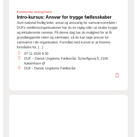
Kommende arrangement
Intro-kursus: Ansvar for trygge fællesskaber
Som national frivillig leder, ansat og ansvarlig for samværsområdet i
DUFs medlemsorganisationer har du en vigtig rolle i at skabe trygge
og inkluderende rammer. På denne dag har du mulighed for at få
grundlæggende viden og værktøjer, så du kan tage ansvar for
samværet i din organisation. Formålet med kurset er at fremme
forståelse for, […]
07-11-2026 9:30
DUF – Dansk Ungdoms Fællesråd, Scherfigsvej 5, 2100
København Ø
DUF - Dansk Ungdoms Fællesråd