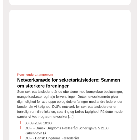
Kommende arrangement
Netværksmøde for sekretariatsledere: Sammen
om stærkere foreninger
Som sekretariatsleder står du ofte alene med komplekse beslutninger,
mange kasketter og høje forventninger. Dette netværksmøde giver
dig mulighed for at stoppe op og dele erfaringer med andre ledere, der
kender din virkelighed. DUFs netværk for sekretariatsledere er et
fortroligt rum til refleksion, sparring og fælles faglighed. På dette møde
samler vi Vest- og øst-netværket […]
08-09-2026 10:00
DUF – Dansk Ungdoms Fællesråd Scherfigsvej 5 2100
København Ø
DUF - Dansk Ungdoms Fælledsråd