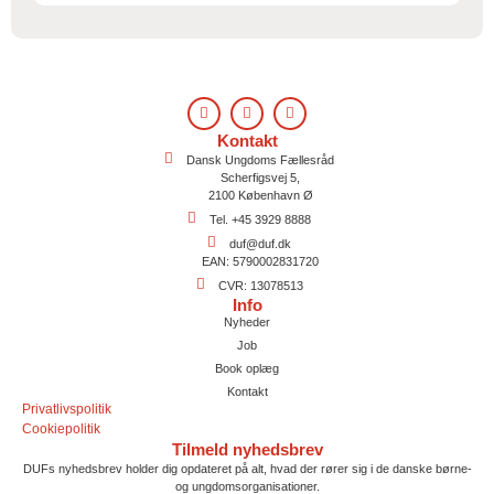
Kontakt
Dansk Ungdoms Fællesråd
Scherfigsvej 5,
2100 København Ø
Tel. +45 3929 8888
duf@duf.dk
EAN: 5790002831720
CVR: 13078513
Info
Nyheder
Job
Book oplæg
Kontakt
Privatlivspolitik
Cookiepolitik
Tilmeld nyhedsbrev
DUFs nyhedsbrev holder dig opdateret på alt, hvad der rører sig i de danske børne-
og ungdomsorganisationer.