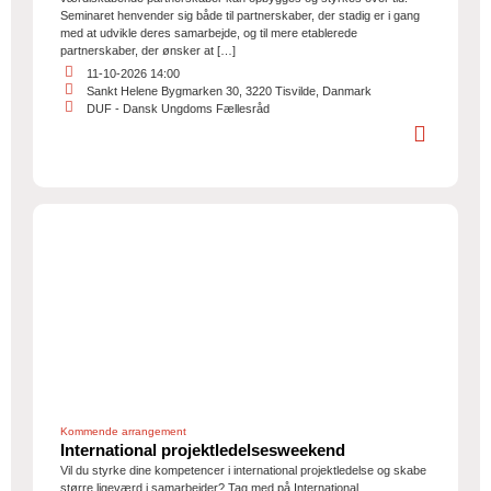
Seminaret henvender sig både til partnerskaber, der stadig er i gang
med at udvikle deres samarbejde, og til mere etablerede
partnerskaber, der ønsker at […]
11-10-2026 14:00
Sankt Helene Bygmarken 30, 3220 Tisvilde, Danmark
DUF - Dansk Ungdoms Fællesråd
Kommende arrangement
International projektledelsesweekend
Vil du styrke dine kompetencer i international projektledelse og skabe
større ligeværd i samarbejder? Tag med på International