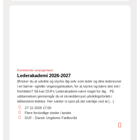
Kommende arrangement
Lederakademi 2026-2027
Ønsker du at udvikle og styrke dig selv som leder og dine lederevner
i en børne- og/eller ungeorganisation, for at styrke og bære den ind i
fremtiden? Så kan DUFs Lederakademi være noget for dig. På
uddannelsen gennemgår du et skræddersyet udviklingsforløb i
idébestemt ledelse. Her sætter vi spot på det særlige ved at […]
27-11-2026 17:00
Flere forskellige steder i landet.
DUF - Dansk Ungdoms Fællesråd