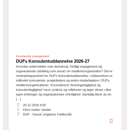
Kommende arrangement
DUFs Konsulentuddannelse 2026-27
Hvordan understøtter man demokrati, frivilligt engagement og
organisatorisk udvikling som ansat i en medlemsorganisation? Det er
omdrejningspunktet for DUFs Konsulentuddannelse. Uddannelsen er
målrettet konsulenter, projektledere og andre medarbejdere i DUFs
medlemsorganisationer. Vi kombinerer foreningsfaglighed og
konsulentfaglighed i teori, praksis og refleksion og tager afsæt i dine
egne erfaringer og organisatoriske virkelighed. Samtidig bliver du en
[…]
25-11-2026 9:00
Flere steder i landet
DUF - Dansk Ungdoms Fællesråd