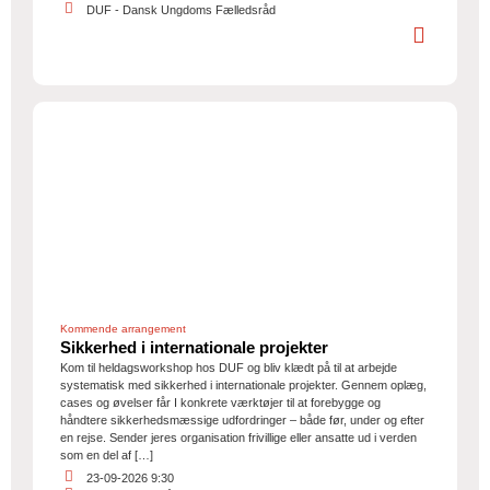
DUF - Dansk Ungdoms Fælledsråd
Kommende arrangement
Sikkerhed i internationale projekter
Kom til heldagsworkshop hos DUF og bliv klædt på til at arbejde
systematisk med sikkerhed i internationale projekter. Gennem oplæg,
cases og øvelser får I konkrete værktøjer til at forebygge og
håndtere sikkerhedsmæssige udfordringer – både før, under og efter
en rejse. Sender jeres organisation frivillige eller ansatte ud i verden
som en del af […]
23-09-2026 9:30