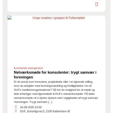
Kommende arrangement
Netværksmøde for konsulenter: trygt samvær i
foreningen
Er du ansat som konsulent, projektleder eller i en lignende stilling,
hvor du arbejder med foreningsudvikling og frivilligledelse i en af
DUFs medlemsorganisationer? Så har du mulighed for at møde og
dele erfaringer med ligesindede til DUFs netværksmøder. På dette
netværksmøde vil vi dykke dybere ned i vigtigheden af trygt samvær
i foreningen. Trygt samvær […]
16-09-2026 10:00
DUF, Scherfigsvej 5, 2100 København Ø