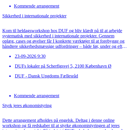
Kommende arrangement
Sikkerhed i internationale projekter
Kom til heldagsworkshop hos DUF og bliv klædt på til at arbejde
systematisk med sikkerhed i internationale projekter. Gennem
oplæg, cases og øvelser får I konkrete værktøjer til at forebygge og
håndtere sikkerhedsmæssige udfordringer – både før, under og efter
en rejse. Sender jeres organisation frivillige eller ansatte ud i verden
23-09-2026 9:30
som en del af […]
DUFs lokaler på Scherfigsvej 5, 2100 København Ø
DUF - Dansk Ungdoms Fællesråd
Kommende arrangement
Styrk jeres økonomistyring
Dette arrangement afholdes på engelsk. Deltag i denne online
workshop og få redskaber til at styrke økonomistyringen af jeres