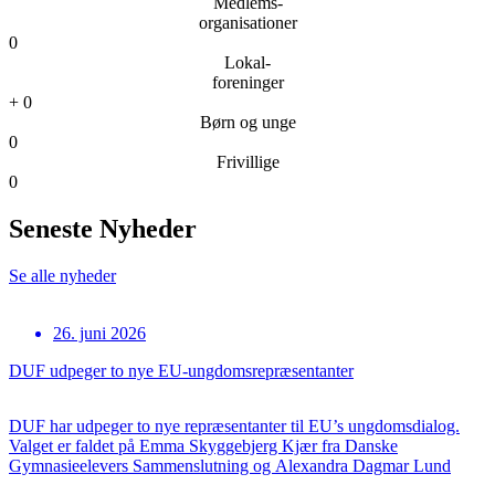
Medlems-
organisationer
0
Lokal-
foreninger
+
0
Børn og unge
0
Frivillige
0
Seneste Nyheder
Se alle nyheder
26. juni 2026
DUF udpeger to nye EU-ungdomsrepræsentanter
DUF har udpeger to nye repræsentanter til EU’s ungdomsdialog.
Valget er faldet på Emma Skyggebjerg Kjær fra Danske
Gymnasieelevers Sammenslutning og Alexandra Dagmar Lund
Rasmussen fra Konservativ Ungdom. Det bliver Emma