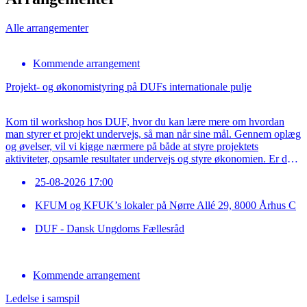
...
Alle arrangementer
Kommende arrangement
Projekt- og økonomistyring på DUFs internationale pulje
Kom til workshop hos DUF, hvor du kan lære mere om hvordan
man styrer et projekt undervejs, så man når sine mål. Gennem oplæg
og øvelser, vil vi kigge nærmere på både at styre projektets
aktiviteter, opsamle resultater undervejs og styre økonomien. Er du
og din projektgruppe godt i gang med et projekt på DUFs […]
25-08-2026 17:00
KFUM og KFUK’s lokaler på Nørre Allé 29, 8000 Århus C
DUF - Dansk Ungdoms Fællesråd
Kommende arrangement
Ledelse i samspil