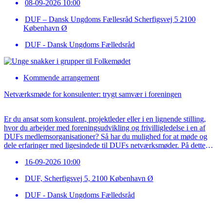
08-09-2026 10:00
møde samler vi Vest- og øst-netværket […]
DUF – Dansk Ungdoms Fællesråd Scherfigsvej 5 2100
København Ø
DUF - Dansk Ungdoms Fælledsråd
Kommende arrangement
Netværksmøde for konsulenter: trygt samvær i foreningen
Er du ansat som konsulent, projektleder eller i en lignende stilling,
hvor du arbejder med foreningsudvikling og frivilligledelse i en af
DUFs medlemsorganisationer? Så har du mulighed for at møde og
dele erfaringer med ligesindede til DUFs netværksmøder. På dette
netværksmøde vil vi dykke dybere ned i vigtigheden af trygt
16-09-2026 10:00
samvær i foreningen. Trygt samvær […]
DUF, Scherfigsvej 5, 2100 København Ø
DUF - Dansk Ungdoms Fælledsråd