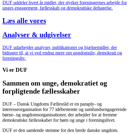
DUF uddeler hvert år midler, der styrker foreningernes arbejde for
unges engagement, fællesskab og demokratiske deltagelse.
Læs alle vores
Analyser & udgivelser
DUF udarbejder analyser, publikationer og hjælpemidler, der
bidrager til, at vi ved endnu mere om ungdomsliv, demokrati og
foreningsliv.
Vi er DUF
Sammen om unge, demokratiet og
forpligtende fællesskaber
DUF – Dansk Ungdoms Fællesråd er en paraply- og
interesseorganisation for 77 idébestemte og samfundsengagerende
børne- og ungdomsorganisationer, der arbejder for at fremme
demokratiske fællesskaber for børn og unge i foreningslivet.
DUF er den samlende stemme for den brede danske ungdom.