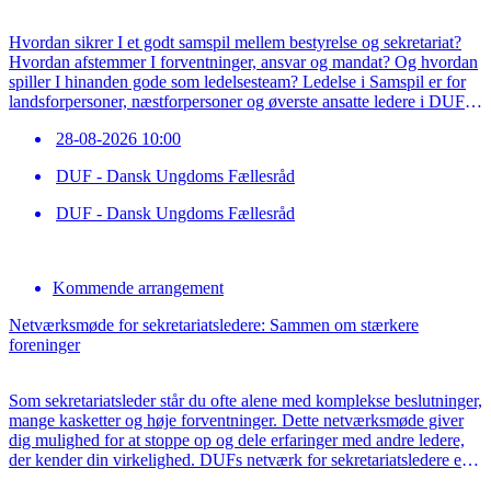
Hvordan sikrer I et godt samspil mellem bestyrelse og sekretariat?
Hvordan afstemmer I forventninger, ansvar og mandat? Og hvordan
spiller I hinanden gode som ledelsesteam? Ledelse i Samspil er for
landsforpersoner, næstforpersoner og øverste ansatte ledere i DUFs
medlemsorganisationer. For at deltage skal I komme som
28-08-2026 10:00
ledelsesteam, så I kan få fælles inspiration og fælles […]
DUF - Dansk Ungdoms Fællesråd
DUF - Dansk Ungdoms Fællesråd
Kommende arrangement
Netværksmøde for sekretariatsledere: Sammen om stærkere
foreninger
Som sekretariatsleder står du ofte alene med komplekse beslutninger,
mange kasketter og høje forventninger. Dette netværksmøde giver
dig mulighed for at stoppe op og dele erfaringer med andre ledere,
der kender din virkelighed. DUFs netværk for sekretariatsledere er
et fortroligt rum til refleksion, sparring og fælles faglighed. På dette