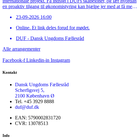
internationale projekt. Få indsigt i DUFs skabeloner, og lær hvordan
en proaktiv tilgang til økonomistyring kan hjælpe jer med at få mest
muligt ud af jeres bevilling. Gennem oplæg og øvelser klæder vi jer
23-09-2026 16:00
på med […]
Online. Et link deles forud for mødet.
DUF - Dansk Ungdoms Fællesråd
Alle arrangementer
Facebook-f
Linkedin-in
Instagram
Kontakt
Dansk Ungdoms Fællesråd
Scherfigsvej 5,
2100 København Ø
Tel. +45 3929 8888
duf@duf.dk
EAN: 5790002831720
CVR: 13078513
Info