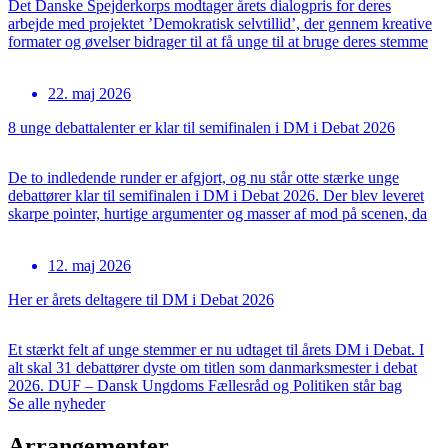
Det Danske Spejderkorps modtager årets dialogpris for deres
arbejde med projektet ’Demokratisk selvtillid’, der gennem kreative
formater og øvelser bidrager til at få unge til at bruge deres stemme
og styrke deres demokratiske selvtillid. Det Danske Spejderkorps
modtager Folkemødets Dialogpris for deres projekt ’Demokratisk
22. maj 2026
selvtillid’, der skabte nye rammer for dialog mellem unge og
lokalpolitikere […]
8 unge debattalenter er klar til semifinalen i DM i Debat 2026
...
De to indledende runder er afgjort, og nu står otte stærke unge
debattører klar til semifinalen i DM i Debat 2026. Der blev leveret
skarpe pointer, hurtige argumenter og masser af mod på scenen, da
29 unge debattører dystede i Politikens Hus den 18. og 20. maj.
Publikum kvitterede med både klapsalver og begejstrede reaktioner,
12. maj 2026
mens dommerpanelet bestående af Dennis Nørremark, Susan
Knorrenborg og Lawand Hiwa Namo uddelte […]
Her er årets deltagere til DM i Debat 2026
...
Et stærkt felt af unge stemmer er nu udtaget til årets DM i Debat. I
alt skal 31 debattører dyste om titlen som danmarksmester i debat
2026. DUF – Dansk Ungdoms Fællesråd og Politiken står bag
udvælgelsen, som i år byder på et bredt sammensat deltagerfelt.
Se alle nyheder
Unge har haft mulighed for at søge gennem både DUFs
medlemsorganisationer og […]
Arrangementer